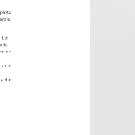
pírito
erais,
 Lei
dade
io de
stados
 pelas