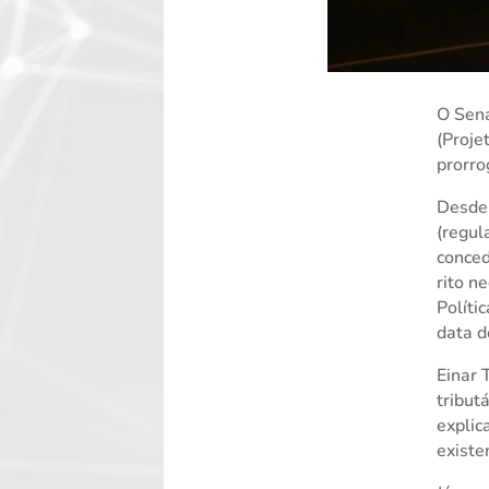
O Sena
(Proje
prorro
Desde
(regul
conced
rito n
Políti
data d
Einar 
tribut
explic
existe