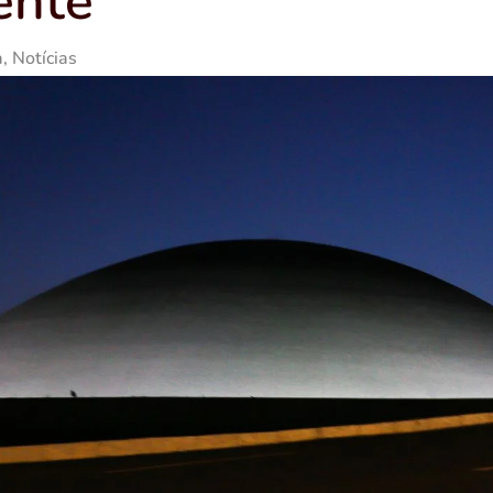
ente
a
,
Notícias