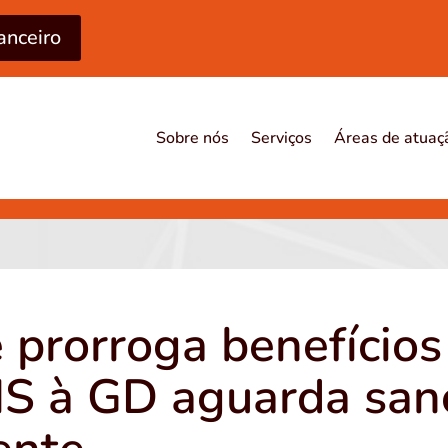
anceiro
Sobre nós
Serviços
Áreas de atuaç
 prorroga benefícios 
S à GD aguarda san