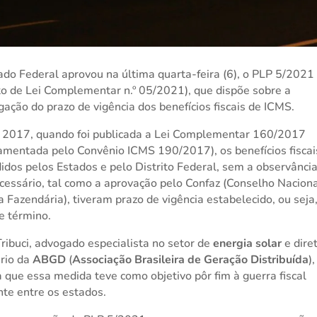
do Federal aprovou na última quarta-feira (6), o PLP 5/2021
to de Lei Complementar n.º 05/2021), que dispõe sobre a
gação do prazo de vigência dos benefícios fiscais de ICMS.
 2017, quando foi publicada a Lei Complementar 160/2017
amentada pelo Convênio ICMS 190/2017), os benefícios fiscai
idos pelos Estados e pelo Distrito Federal, sem a observânci
ecessário, tal como a aprovação pelo Confaz (Conselho Nacion
ca Fazendária), tiveram prazo de vigência estabelecido, ou seja
e término.
Tribuci, advogado especialista no setor de
energia solar
e dire
ário da
ABGD
(
Associação Brasileira de Geração Distribuída
),
a que essa medida teve como objetivo pôr fim à guerra fiscal
nte entre os estados.