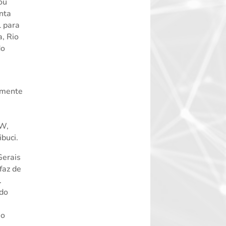
ou
nta
l para
, Rio
do
almente
MW,
buci.
Gerais
faz de
.
ndo
 o