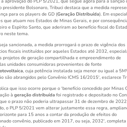
 a aprovação do PLP 5/2021, que segue agora para a sanção 
o presidente Bolsonaro, Tribuci destaca que a medida represe
nça para os players de GD (
Geração Distribuída
). Em especia
s que atuam nos Estados de Minas Gerais, e por consequência
eiro e Espírito Santo, que aderiram ao benefício fiscal do Esta
ro neste tema.
seja sancionada, a medida prorrogará o prazo de vigência dos
cios fiscais instituídos por aqueles Estados até 2032, especi
s projetos de geração compartilhada e empreendimento de
las unidades consumidoras provenientes de fonte
fotovoltaica
, cuja potência instalada seja menor ou igual a 5
ão são abrangidos pelo Convênio ICMS 16/2015′, esclarece Tri
plica que isso ocorre porque o ‘benefício concedido por Minas 
lação à
geração distribuída
foi registrado e depositado no Con
ue o prazo não poderia ultrapassar 31 de dezembro de 2022
o, o PLP 5/2021 vem alterar justamente essa regra, amplia
orizonte para 15 anos a contar da produção de efeitos do
nado convênio, publicado em 2017, ou seja, 2032′, completa