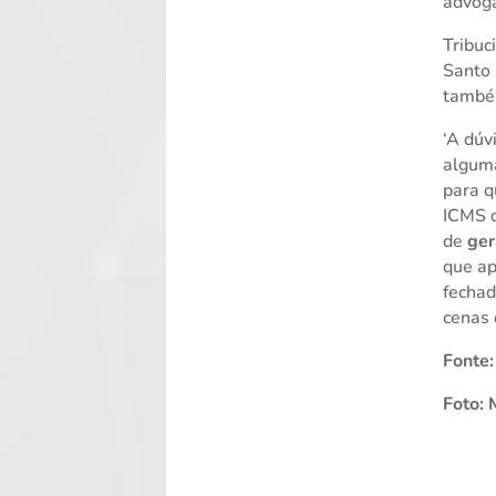
advog
Tribuc
Santo 
também
‘A dúv
alguma
para 
ICMS q
de
ger
que ap
fecha
cenas 
Fonte:
Foto: 