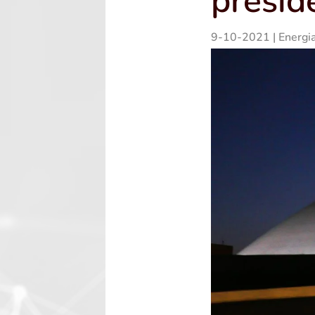
presid
9-10-2021
|
Energi