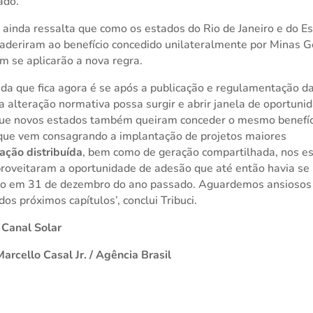
ado.
i ainda ressalta que como os estados do Rio de Janeiro e do Es
aderiram ao benefício concedido unilateralmente por Minas G
 se aplicarão a nova regra.
ida que fica agora é se após a publicação e regulamentação da
 alteração normativa possa surgir e abrir janela de oportuni
que novos estados também queiram conceder o mesmo benefíc
ue vem consagrando a implantação de projetos maiores
ação distribuída
, bem como de geração compartilhada, nos e
roveitaram a oportunidade de adesão que até então havia se
do em 31 de dezembro do ano passado. Aguardemos ansiosos
dos próximos capítulos’, conclui Tribuci.
 Canal Solar
Marcello Casal Jr. / Agência Brasil