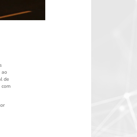
s
a ao
al de
, com
tor