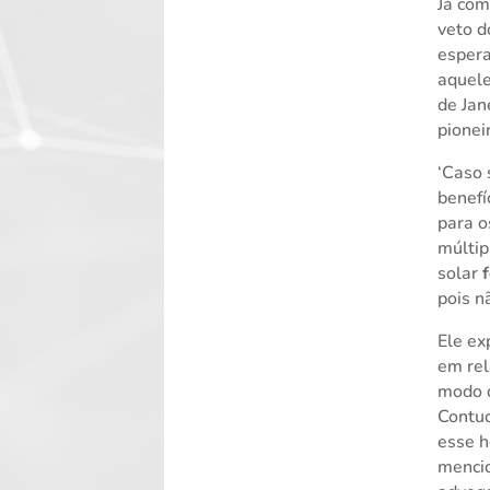
Já com
veto d
espera
aquele
de Jan
pionei
‘Caso 
benefí
para o
múltip
solar
pois n
Ele ex
em re
modo q
Contud
esse h
mencio