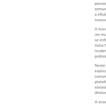
passad
comuni
a efic
sucess
A tran
um mun
se esf
inclui
mudanç
prátic
Neste 
explic
comuni
plataf
sociai
direto
A asse