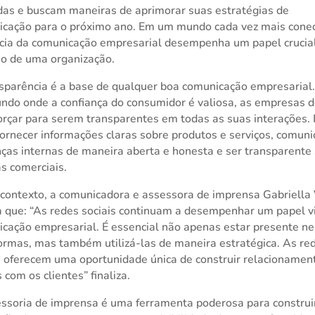
as e buscam maneiras de aprimorar suas estratégias de
cação para o próximo ano. Em um mundo cada vez mais cone
ácia da comunicação empresarial desempenha um papel crucia
o de uma organização.
sparência é a base de qualquer boa comunicação empresarial
do onde a confiança do consumidor é valiosa, as empresas
orçar para serem transparentes em todas as suas interações. 
 fornecer informações claras sobre produtos e serviços, comuni
as internas de maneira aberta e honesta e ser transparente
as comerciais.
contexto, a comunicadora e assessora de imprensa Gabriella 
a que: “As redes sociais continuam a desempenhar um papel vi
cação empresarial. É essencial não apenas estar presente n
ormas, mas também utilizá-las de maneira estratégica. As re
s oferecem uma oportunidade única de construir relacionamen
s com os clientes” finaliza.
ssoria de imprensa é uma ferramenta poderosa para construi