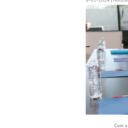
9-01-2024
|
Notíci
Com a 