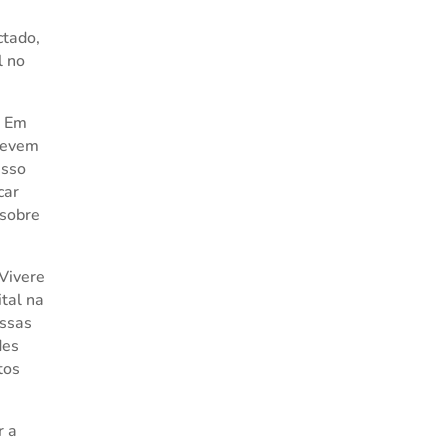
ctado,
l no
. Em
 devem
Isso
car
 sobre
Vivere
tal na
essas
des
tos
r a