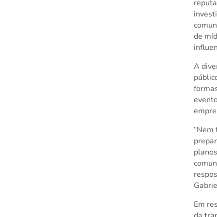
reputa
invest
comuni
de míd
influe
A dive
públic
formas
event
empres
“Nem t
prepar
planos
comuni
respos
Gabrie
Em re
da tra