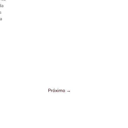
da
s
ua
Próximo
→