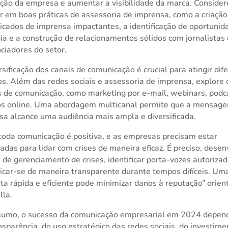
ção da empresa e aumentar a visibilidade da marca. Consider
ir em boas práticas de assessoria de imprensa, como a criação
cados de imprensa impactantes, a identificação de oportunid
ia e a construção de relacionamentos sólidos com jornalistas
nciadores do setor.
rsificação dos canais de comunicação é crucial para atingir dif
os. Além das redes sociais e assessoria de imprensa, explore 
 de comunicação, como marketing por e-mail, webinars, podc
os online. Uma abordagem multicanal permite que a mensag
a alcance uma audiência mais ampla e diversificada.
oda comunicação é positiva, e as empresas precisam estar
adas para lidar com crises de maneira eficaz. É preciso, desen
 de gerenciamento de crises, identificar porta-vozes autoriza
car-se de maneira transparente durante tempos difíceis. Um
ta rápida e eficiente pode minimizar danos à reputação” orien
lla.
sumo, o sucesso da comunicação empresarial em 2024 depen
nsparência, do uso estratégico das redes sociais, do investime