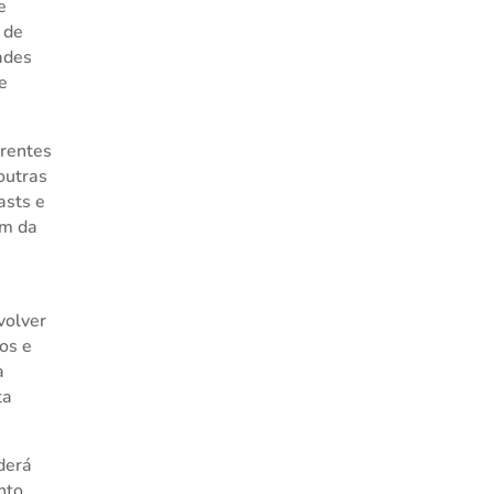
e
 de
ades
 e
erentes
outras
asts e
em da
volver
dos e
a
ta
derá
nto