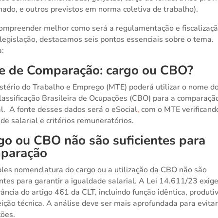
hado, e outros previstos em norma coletiva de trabalho).
ompreender melhor como será a regulamentação e fiscalizaç
legislação, destacamos seis pontos essenciais sobre o tema.
a:
e de Comparação: cargo ou
CBO?
stério do Trabalho e Emprego (MTE) poderá utilizar o nome d
lassificação Brasileira de Ocupações (CBO) para a comparaçã
al. A fonte desses dados será o eSocial
,
com o MTE verificand
de salarial e critérios remuneratórios.
go ou CBO não são suficientes para
paração
les nomenclatura do cargo ou a utilização da CBO não são
entes para garantir a igualdade salarial. A Lei 14.611/23 exig
ância do artigo 461 da CLT, incluindo função idêntica, produti
eição técnica. A análise deve ser mais aprofundada para evita
ções.