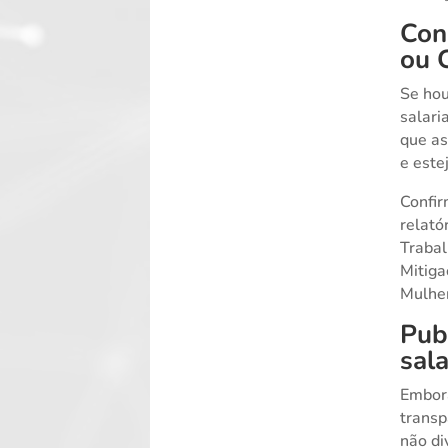
Con
ou 
Se hou
salari
que as
e este
Confir
relató
Trabal
Mitiga
Mulher
Pub
sala
Embora
transp
não di