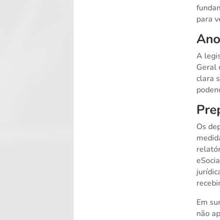
fundam
para v
Ano
A legi
Geral 
clara 
podend
Pre
Os dep
medida
relató
eSocia
jurídi
recebi
Em sum
não ap