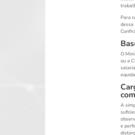
trabal
Para c
dessa 
Confir
Bas
O Mini
ou a C
salari
equida
Car
com
A simp
sufici
observ
e perf
distor