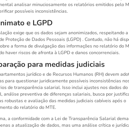
ental analisar minuciosamente os relatórios emitidos pelo 
erificar possíveis inconsistências.
nimato e LGPD
slação exige que os dados sejam anonimizados, respeitando a
de Proteção de Dados Pessoais (LGPD) . Contudo, não há disp
sobre a forma de divulgação das informações no relatório do 
o haver riscos de afronta à LGPD e danos concorrenciais.
paração para medidas judiciais
artamentos jurídico e de Recursos Humanos (RH) devem ado
s para questionar juridicamente possíveis inconsistências no
rios de transparência salarial. Isso inclui ajustes nos dados do
l, análise preventiva de diferenças salariais, busca por justific
cas robustas e avaliação das medidas judiciais cabíveis após o
mento do relatório do MTE.
a, a conformidade com a Lei de Transparência Salarial dem
enas a atualização de dados, mas uma análise crítica e jurídic