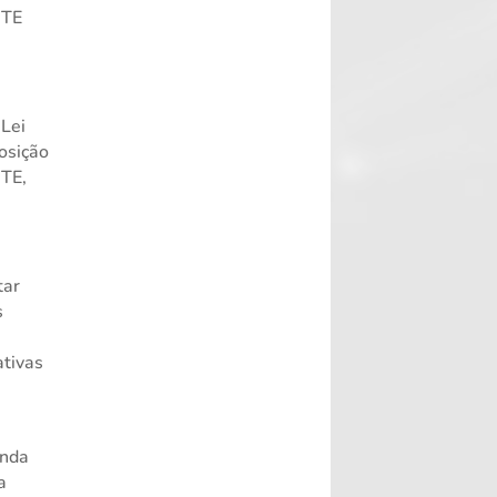
MTE
 Lei
osição
MTE,
tar
s
ativas
anda
a