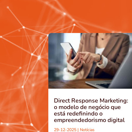
Direct Response Marketing:
o modelo de negócio que
está redefinindo o
empreendedorismo digital
29-12-2025
|
Notícias