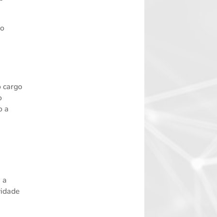
ão
o cargo
o
o a
e a
vidade
r