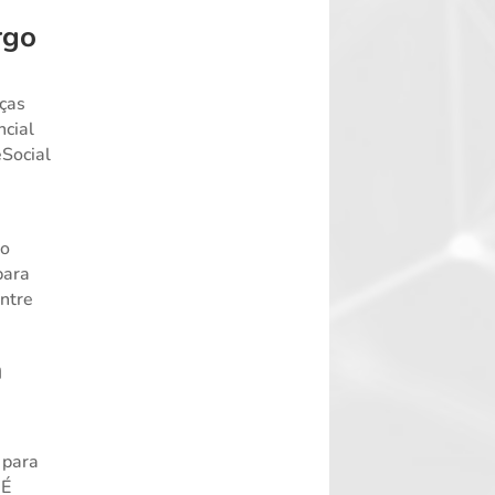
rgo
nças
ncial
Social
do
para
entre
a
 para
 É