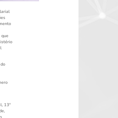
arial
ões
imento
, que
istério
l
 do
mero
l, 13º
de,
io