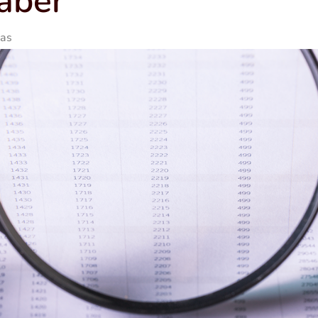
aber
ias