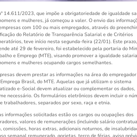
nº 14.611/2023, que impõe a obrigatoriedade de igualdade sal
homens e mulheres, já começou a valer. O envio das informaç
 empresas com 100 ou mais empregados, através do preench
ificação do Relatório de Transparência Salarial e de Critérios
ratórios, teve início nesta segunda-feira (22/01). Este prazo
ende até 29 de fevereiro, foi estabelecido pela portaria do Min
balho e Emprego (MTE), visando promover a igualdade salaria
 homens e mulheres ocupando cargos semelhantes.
presas devem prestar as informações na área do empregador
 Emprega Brasil, do MTE. Aquelas que já utilizam o sistema
atizado e-Social devem atualizar ou complementar os dados,
me necessário. Os formulários eletrônicos devem incluir o nú
de trabalhadores, separados por sexo, raça e etnia.
as informações solicitadas estão os cargos ou ocupações dos
radores, valores de remunerações (incluindo salário contratua
o, comissões, horas extras, adicionais noturnos, de insalubrida
so semanal remunerado, gorjetas, terço de férias, aviso prév