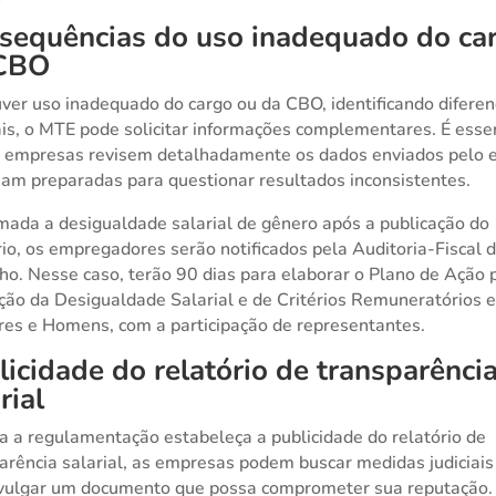
sequências do uso inadequado do ca
CBO
ver uso inadequado do cargo ou da CBO, identificando difere
ais, o MTE pode solicitar informações complementares. É esse
 empresas revisem detalhadamente os dados enviados pelo e
jam preparadas para questionar resultados inconsistentes.
mada a desigualdade salarial de gênero após a publicação do
rio, os empregadores serão notificados pela Auditoria-Fiscal 
ho. Nesse caso, terão 90 dias para elaborar o Plano de Ação 
ção da Desigualdade Salarial e de Critérios Remuneratórios 
es e Homens, com a participação de representantes.
licidade do relatório de transparênci
rial
 a regulamentação estabeleça a publicidade do relatório de
arência salarial, as empresas podem buscar medidas judiciais
vulgar um documento que possa comprometer sua reputação.