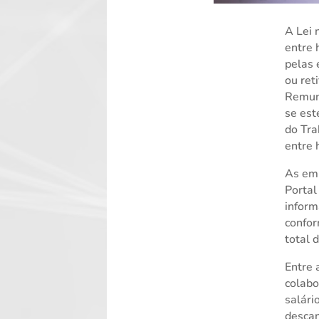
A Lei 
entre 
pelas
ou ret
Remune
se est
do Tra
entre
As em
Portal
inform
confor
total 
Entre 
colabo
salári
descan