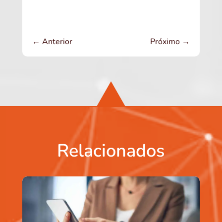
←
Anterior
Próximo
→
Relacionados