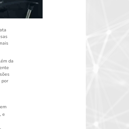
ata
esas
 mais
além da
gente
isões
 por
s em
, e