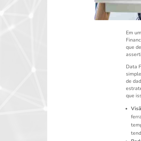
Em um 
Financ
que de
assert
Data F
simple
de dad
estrat
que is
Visã
ferr
temp
tend