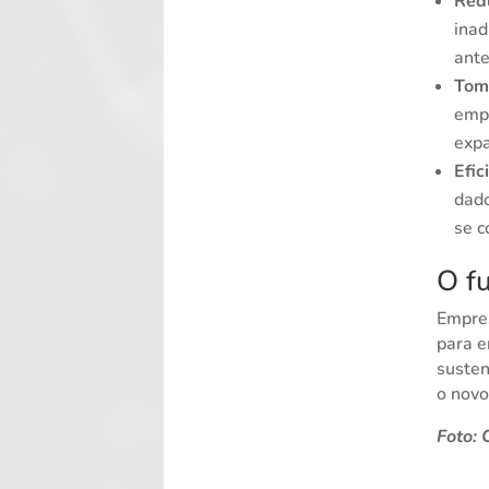
Redu
inad
ante
Tom
empr
expa
Efic
dado
se c
O f
Empres
para e
susten
o novo
Foto: 