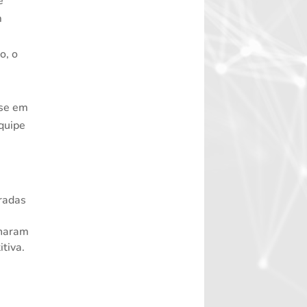
e
m
o, o
ase em
equipe
radas
rnaram
tiva.