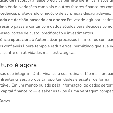
ção de riscos:
A análise preditiva permite identificar riscos d
implência, variações cambiais e outros fatores financeiros co
cedência, protegendo o negócio de surpresas desagradáveis.
ada de decisão baseada em dados:
Em vez de agir por instint
esário passa a contar com dados sólidos para decisões como
nsão, cortes de custo, precificação e investimentos.
iência operacional:
Automatizar processos financeiros com b
s confiáveis libera tempo e reduz erros, permitindo que sua 
oncentre em atividades mais estratégicas.
uturo é agora
as que integram Data Finance à sua rotina estão mais prepa
nfrentar crises, aproveitar oportunidades e escalar de forma
tável. Em um mundo guiado pela informação, os dados se to
 capital financeiro — e saber usá-los é uma vantagem competi
Canva