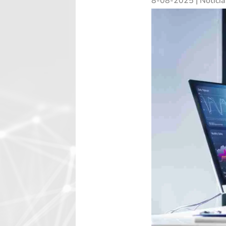
8-08-2025
|
Notíci