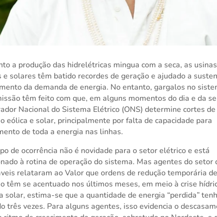
to a produção das hidrelétricas mingua com a seca, as usina
s e solares têm batido recordes de geração e ajudado a susten
mento da demanda de energia. No entanto, gargalos no sist
issão têm feito com que, em alguns momentos do dia e da s
ador Nacional do Sistema Elétrico (ONS) determine cortes de
o eólica e solar, principalmente por falta de capacidade para
ento de toda a energia nas linhas.
ipo de ocorrência não é novidade para o setor elétrico e está
onado à rotina de operação do sistema. Mas agentes do setor 
veis relataram ao Valor que ordens de redução temporária d
o têm se acentuado nos últimos meses, em meio à crise hídri
a solar, estima-se que a quantidade de energia “perdida” ten
do três vezes. Para alguns agentes, isso evidencia o descasa