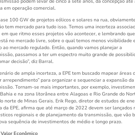
nsmissão podem levar de cinco a sete anos, da concepção até 
a em operação comercial.
ase 100 GW de projetos eólicos e solares na rua, obviament
ão tem mercado para tudo isso. Temos uma incerteza associa
 em que ritmo esses projetos vão acontecer, e lembrando qu
está no mercado livre, sobre o qual temos menos visibilidade
o ao mercado regulado. Então, quando vamos planejar a
issão, passamos a ter um espectro muito grande de possibil
omar decisão”, diz Barral.
nário de ampla incerteza, a EPE tem buscado mapear áreas 
 arrependimento” para organizar e sequenciar a expansão da
issão. Tornam-se mais importantes, por exemplo, investimen
 Bahia e na zona litorânea entre Alagoas e Rio Grande do Nor
o norte de Minas Gerais. Erik Rego, diretor de estudos de ene
ca da EPE, afirma que até março de 2022 devem ser lançados
sticos regionais e de planejamento da transmissão, que vão 
va sequência de investimentos de médio e longo prazo.
 Valor Econômico