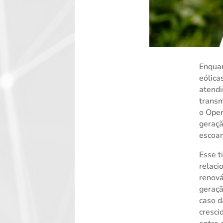
Enquan
eólica
atendi
transm
o Oper
geraçã
escoam
Esse t
relaci
renová
geraçã
caso d
cresci