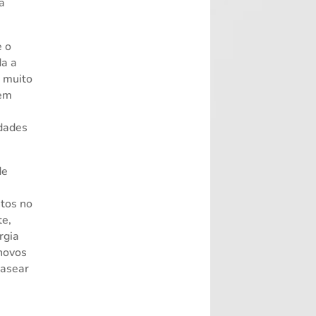
a
e o
da a
e muito
 em
idades
de
tos no
te,
rgia
 novos
basear