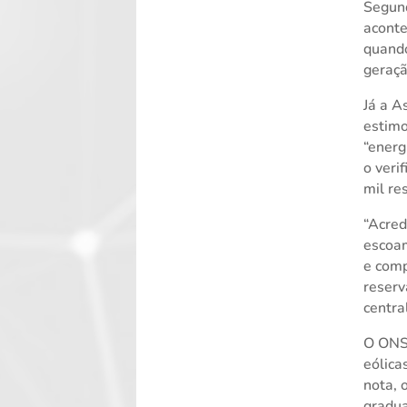
Segund
aconte
quando
geraçã
Já a A
estimo
“energ
o veri
mil re
“Acred
escoam
e comp
reserv
centra
O ONS 
eólica
nota, 
gradua