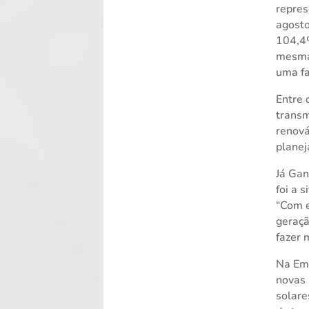
repres
agosto
104,4%
mesma 
uma fa
Entre 
trans
renová
planej
Já Gan
foi a 
“Com e
geraçã
fazer 
Na Emp
novas 
solare