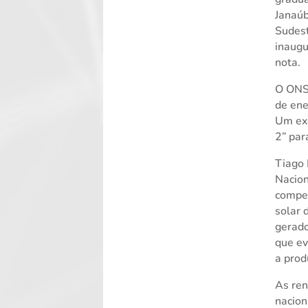
Janaúb
Sudes
inaugu
nota.
O ONS 
de ene
Um exe
2” par
Tiago 
Nacion
compen
solar 
gerado
que ev
a prod
As ren
nacion