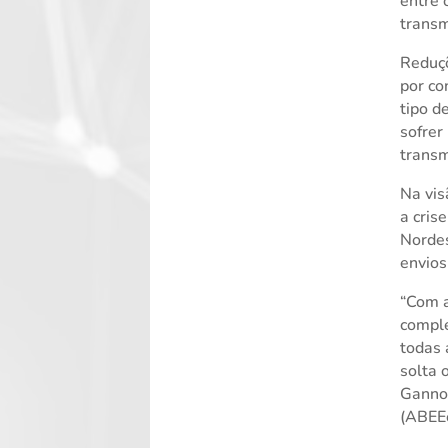
entre 
transm
Reduçõ
por co
tipo d
sofrer
transm
Na vis
a cris
Nordes
envios
“Com a
comple
todas 
solta 
Gannou
(ABEEó