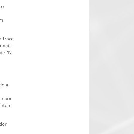
 e
em
a troca
onais.
 de “N-
do a
comum
afetem
dor