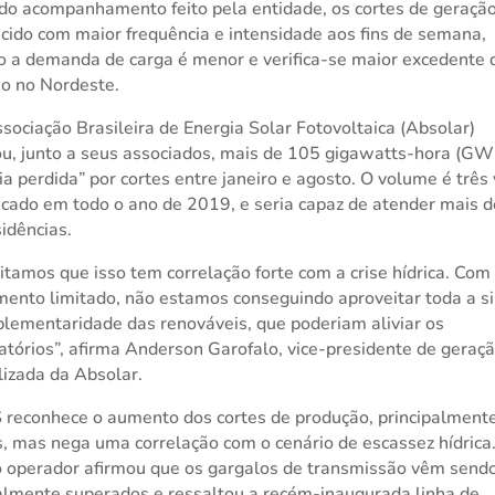
o acompanhamento feito pela entidade, os cortes de geraçã
cido com maior frequência e intensidade aos fins de semana,
 a demanda de carga é menor e verifica-se maior excedente 
o no Nordeste.
ssociação Brasileira de Energia Solar Fotovoltaica (Absolar)
u, junto a seus associados, mais de 105 gigawatts-hora (GW
ia perdida” por cortes entre janeiro e agosto. O volume é três
ficado em todo o ano de 2019, e seria capaz de atender mais 
sidências.
itamos que isso tem correlação forte com a crise hídrica. Com
ento limitado, não estamos conseguindo aproveitar toda a si
lementaridade das renováveis, que poderiam aliviar os
atórios”, afirma Anderson Garofalo, vice-presidente de geraç
lizada da Absolar.
reconhece o aumento dos cortes de produção, principalment
s, mas nega uma correlação com o cenário de escassez hídrica
o operador afirmou que os gargalos de transmissão vêm send
lmente superados e ressaltou a recém-inaugurada linha de