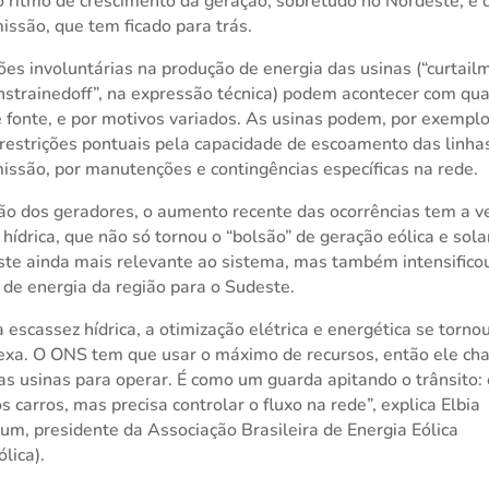
o ritmo de crescimento da geração, sobretudo no Nordeste, e 
issão, que tem ficado para trás.
es involuntárias na produção de energia das usinas (“curtail
nstrainedoff”, na expressão técnica) podem acontecer com qu
e fonte, e por motivos variados. As usinas podem, por exemplo
 restrições pontuais pela capacidade de escoamento das linha
issão, por manutenções e contingências específicas na rede.
ão dos geradores, o aumento recente das ocorrências tem a v
e hídrica, que não só tornou o “bolsão” de geração eólica e sola
te ainda mais relevante ao sistema, mas também intensifico
 de energia da região para o Sudeste.
 escassez hídrica, a otimização elétrica e energética se torno
xa. O ONS tem que usar o máximo de recursos, então ele c
as usinas para operar. É como um guarda apitando o trânsito: 
os carros, mas precisa controlar o fluxo na rede”, explica Elbia
m, presidente da Associação Brasileira de Energia Eólica
lica).