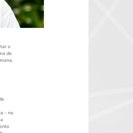
s
tar o
ema de
emana,
de
e
ca – no
ha
mento