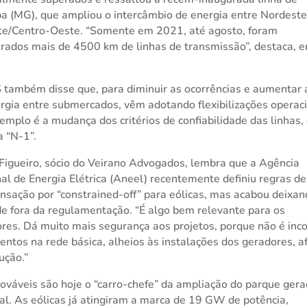
a (MG), que ampliou o intercâmbio de energia entre Nordeste
te/Centro-Oeste. “Somente em 2021, até agosto, foram
rados mais de 4500 km de linhas de transmissão”, destaca, 
também disse que, para diminuir as ocorrências e aumentar 
rgia entre submercados, vêm adotando flexibilizações operaci
mplo é a mudança dos critérios de confiabilidade das linhas,
a “N-1”.
Figueiro, sócio do Veirano Advogados, lembra que a Agência
al de Energia Elétrica (Aneel) recentemente definiu regras de
sação por “constrained-off” para eólicas, mas acabou deixan
de fora da regulamentação. “É algo bem relevante para os
res. Dá muito mais segurança aos projetos, porque não é in
entos na rede básica, alheios às instalações dos geradores, 
ução.”
ováveis são hoje o “carro-chefe” da ampliação do parque gera
al. As eólicas já atingiram a marca de 19 GW de potência,