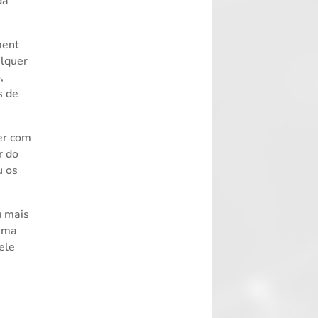
da
ment
alquer
,
s de
er com
r do
u os
u mais
hama
ele