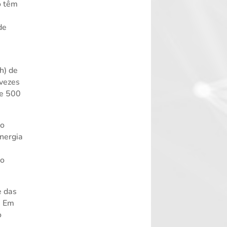
o têm
de
h) de
 vezes
de 500
 o
nergia
ão
e das
. Em
o