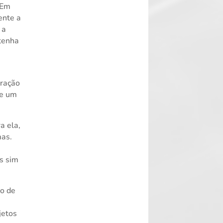
 Em
ente a
 a
tenha
eração
de um
a ela,
mas.
s sim
to de
jetos