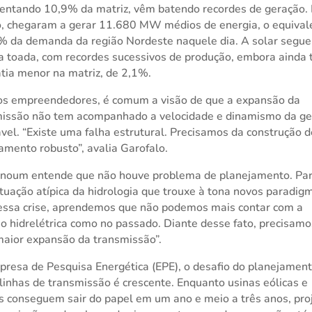
entando 10,9% da matriz, vêm batendo recordes de geração.
, chegaram a gerar 11.680 MW médios de energia, o equival
 da demanda da região Nordeste naquele dia. A solar segue
toada, com recordes sucessivos de produção, embora ainda 
tia menor na matriz, de 2,1%.
os empreendedores, é comum a visão de que a expansão da
missão não tem acompanhado a velocidade e dinamismo da g
vel. “Existe uma falha estrutural. Precisamos da construção 
amento robusto”, avalia Garofalo.
noum entende que não houve problema de planejamento. Par
situação atípica da hidrologia que trouxe à tona novos paradig
ssa crise, aprendemos que não podemos mais contar com a
o hidrelétrica como no passado. Diante desse fato, precisamo
maior expansão da transmissão”.
resa de Pesquisa Energética (EPE), o desafio do planejamen
linhas de transmissão é crescente. Enquanto usinas eólicas e
s conseguem sair do papel em um ano e meio a três anos, pro