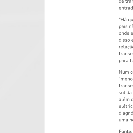
de tra
entrad
“Há qu
país n
onde e
disso 
relaçã
transm
para t
Num ce
“menor
transm
sul da
além d
elétri
diagnó
uma no
Fonte: