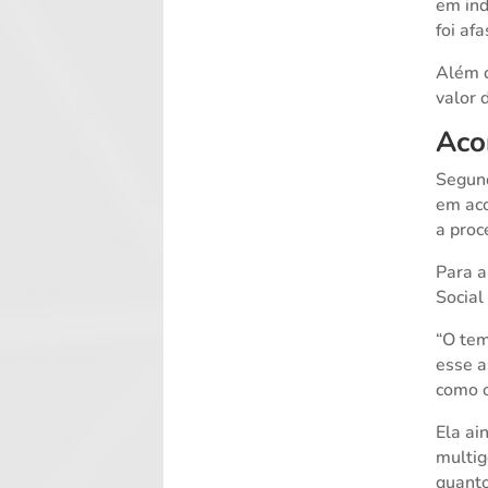
em ind
foi af
Além d
valor 
Aco
Segund
em aco
a proc
Para a
Social
“O tem
esse a
como o
Ela ai
multig
quanto