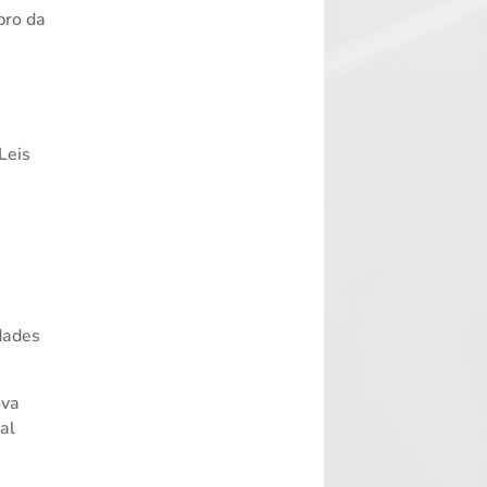
bro da
Leis
ldades
ova
al