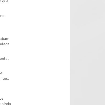
o que
.
 no
acabam
culada
ental,
ue
entes,
hos
e ainda