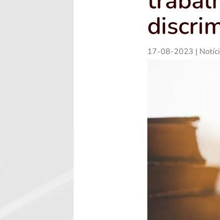
trabal
discri
17-08-2023
|
Notíc