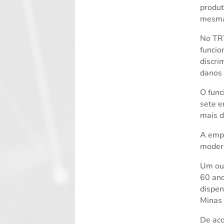
produt
mesma 
No TRT
funcio
discri
danos 
O func
sete 
mais d
A empr
modern
Um ou
60 ano
dispen
Minas 
De aco