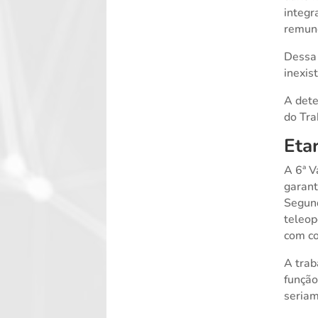
integr
remune
Dessa 
inexis
A dete
do Tra
Eta
A 6ª V
garant
Segun
teleop
com c
A trab
função
seriam