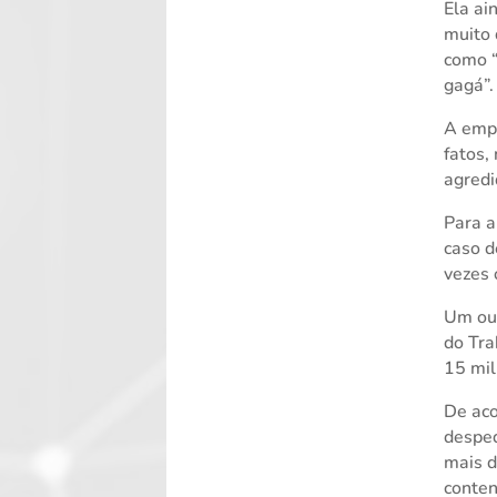
Ela ai
muito 
como “
gagá”.
A empr
fatos,
agredi
Para a
caso d
vezes 
Um out
do Tra
15 mil
De aco
desped
mais d
conten