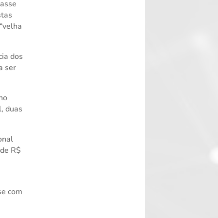
dasse
stas
 “velha
cia dos
a ser
 no
l, duas
onal
 de R$
se com