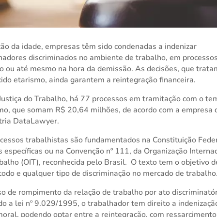
ão da idade, empresas têm sido condenadas a indenizar
hadores discriminados no ambiente de trabalho, em processo
o ou até mesmo na hora da demissão. As decisões, que trata
ido etarismo, ainda garantem a reintegração financeira.
Justiça do Trabalho, há 77 processos em tramitação com o te
smo, que somam R$ 20,64 milhões, de acordo com a empresa 
tria DataLawyer.
cessos trabalhistas são fundamentados na Constituição Feder
s específicas ou na Convenção nº 111, da Organização Interna
balho (OIT), reconhecida pelo Brasil. O texto tem o objetivo d
 todo e qualquer tipo de discriminação no mercado de trabalho
o de rompimento da relação de trabalho por ato discriminatór
o a lei nº 9.029/1995, o trabalhador tem direito a indenizaçã
oral, podendo optar entre a reintegração, com ressarcimento