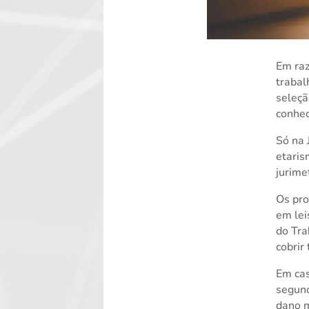
Em raz
trabal
seleçã
conhec
Só na 
etari
jurime
Os pro
em lei
do Tra
cobrir
Em cas
segund
dano m