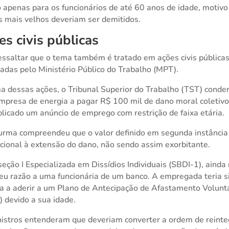
 apenas para os funcionários de até 60 anos de idade, motivo
s mais velhos deveriam ser demitidos.
es civis públicas
essaltar que o tema também é tratado em ações civis pública
adas pelo Ministério Público do Trabalho (MPT).
 dessas ações, o Tribunal Superior do Trabalho (TST) conde
presa de energia a pagar R$ 100 mil de dano moral coletiv
blicado um anúncio de emprego com restrição de faixa etária.
urma compreendeu que o valor definido em segunda instância
cional à extensão do dano, não sendo assim exorbitante.
eção I Especializada em Dissídios Individuais (SBDI-1), ainda
eu razão a uma funcionária de um banco. A empregada teria s
a a aderir a um Plano de Antecipação de Afastamento Volunt
 devido a sua idade.
istros entenderam que deveriam converter a ordem de reint