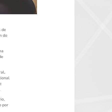
s de
m do
ma
de
al,
cional
e
.
io,
o por