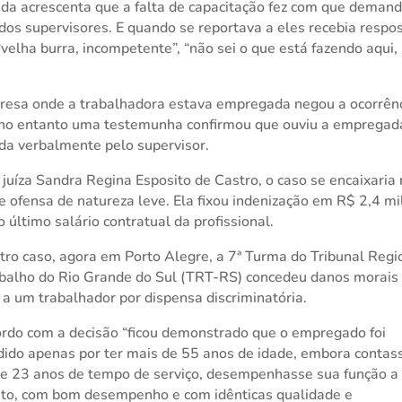
nda acrescenta que a falta de capacitação fez com que deman
dos supervisores. E quando se reportava a eles recebia respo
velha burra, incompetente”, “não sei o que está fazendo aqui,
esa onde a trabalhadora estava empregada negou a ocorrên
 no entanto uma testemunha confirmou que ouviu a empregad
da verbalmente pelo supervisor.
 juíza Sandra Regina Esposito de Castro, o caso se encaixaria
e ofensa de natureza leve. Ela fixou indenização em R$ 2,4 mi
o último salário contratual da profissional.
ro caso, agora em Porto Alegre, a 7ª Turma do Tribunal Regi
balho do Rio Grande do Sul (TRT-RS) concedeu danos morais
 a um trabalhador por dispensa discriminatória.
rdo com a decisão “ficou demonstrado que o empregado foi
ido apenas por ter mais de 55 anos de idade, embora contas
e 23 anos de tempo de serviço, desempenhasse sua função a
to, com bom desempenho e com idênticas qualidade e