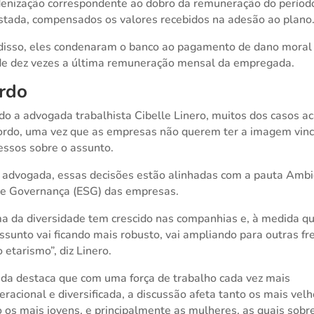
enização correspondente ao dobro da remuneração do períod
astada, compensados os valores recebidos na adesão ao plano
isso, eles condenaram o banco ao pagamento de dano moral
de dez vezes a última remuneração mensal da empregada.
rdo
o a advogada trabalhista Cibelle Linero, muitos dos casos 
rdo, uma vez que as empresas não querem ter a imagem vin
essos sobre o assunto.
 advogada, essas decisões estão alinhadas com a pauta Ambi
 e Governança (ESG) das empresas.
a da diversidade tem crescido nas companhias e, à medida q
ssunto vai ficando mais robusto, vai ampliando para outras fr
 etarismo”, diz Linero.
nda destaca que com uma força de trabalho cada vez mais
eracional e diversificada, a discussão afeta tanto os mais vel
 os mais jovens, e principalmente as mulheres, as quais sobr