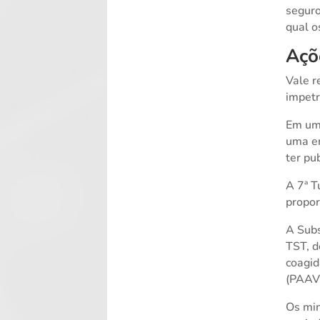
seguro
qual o
Açõ
Vale r
impetr
Em uma
uma em
ter pu
A 7ª T
propor
A Subs
TST, d
coagid
(PAAV)
Os min