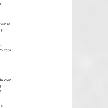
 na
spensa
 por
os
am com
da com
 por
de
ha