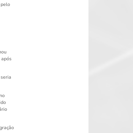
 pelo
s
nou
o após
 seria
 no
ido
ário
egração