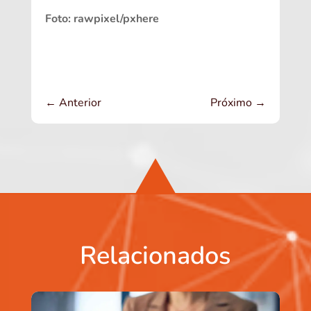
Foto: rawpixel/pxhere
←
Anterior
Próximo
→
Relacionados